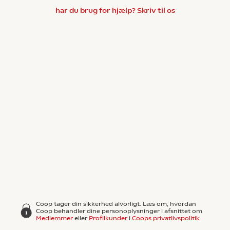
har du brug for hjælp? Skriv til os
Coop tager din sikkerhed alvorligt. Læs om, hvordan
Coop behandler dine personoplysninger i afsnittet om
Medlemmer
eller
Profilkunder
i
Coops privatlivspolitik.