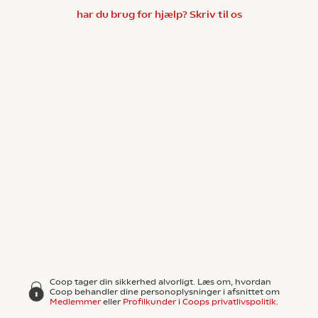
har du brug for hjælp? Skriv til os
Coop tager din sikkerhed alvorligt. Læs om, hvordan
Coop behandler dine personoplysninger i afsnittet om
Medlemmer
eller
Profilkunder
i
Coops privatlivspolitik.